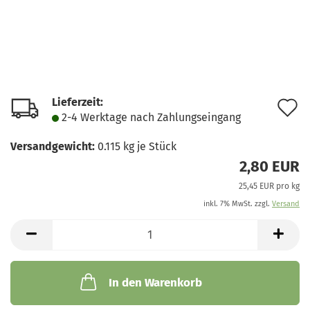
Lieferzeit:
A
2-4 Werktage nach Zahlungseingang
d
Versandgewicht:
0.115
kg je Stück
M
2,80 EUR
25,45 EUR pro kg
inkl. 7% MwSt. zzgl.
Versand
In den Warenkorb