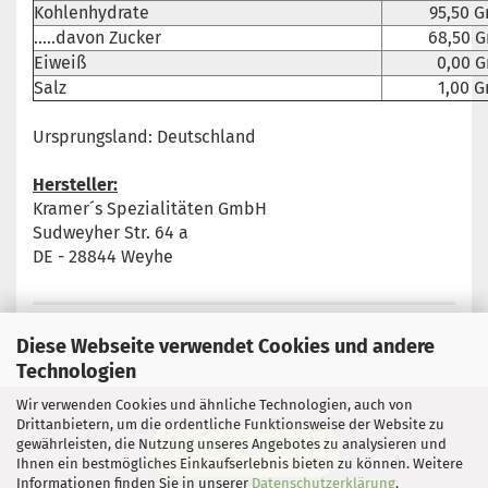
Kohlenhydrate
95,50 
.....davon Zucker
68,50 
Eiweiß
0,00 
Salz
1,00 
Ursprungsland: Deutschland
Hersteller:
Kramer´s Spezialitäten GmbH
Sudweyher Str. 64 a
DE - 28844 Weyhe
Diese Webseite verwendet Cookies und andere
Technologien
Wir verwenden Cookies und ähnliche Technologien, auch von
Drittanbietern, um die ordentliche Funktionsweise der Website zu
gewährleisten, die Nutzung unseres Angebotes zu analysieren und
Vertrag widerrufen
Ihnen ein bestmögliches Einkaufserlebnis bieten zu können. Weitere
Informationen finden Sie in unserer
Datenschutzerklärung
.