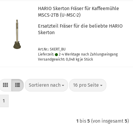
HARIO Skerton Fräser für Kaffeemühle
MSCS-2TB (U-MSC-2)
Ersatzteil Fräser für die beliebte HARIO
Skerton
Art.Nr.: SKERT_BU
Lieferzeit:
2-4 Werktage nach Zahlungseingang
Versandgewicht:
0,048
kg je Stück
Sortieren nach
pro Seite
Sortieren nach
16 pro Seite
1
1
bis
5
(von insgesamt
5
)