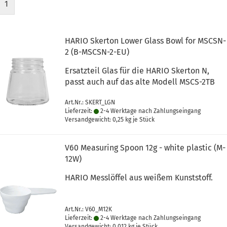
1
HARIO Skerton Lower Glass Bowl for MSCSN-
2 (B-MSCSN-2-EU)
Ersatzteil Glas für die HARIO Skerton N,
passt auch auf das alte Modell MSCS-2TB
Art.Nr.: SKERT_LGN
Lieferzeit:
2-4 Werktage nach Zahlungseingang
Versandgewicht:
0,25
kg je Stück
V60 Measuring Spoon 12g - white plastic (M-
12W)
HARIO Messlöffel aus weißem Kunststoff.
Art.Nr.: V60_M12K
Lieferzeit:
2-4 Werktage nach Zahlungseingang
Versandgewicht:
0,012
kg je Stück