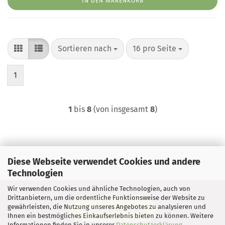
IN DEN WARENKORB
Sortieren nach
pro Seite
Sortieren nach
16 pro Seite
1
1
bis
8
(von insgesamt
8
)
Diese Webseite verwendet Cookies und andere
Technologien
Wir verwenden Cookies und ähnliche Technologien, auch von
Drittanbietern, um die ordentliche Funktionsweise der Website zu
gewährleisten, die Nutzung unseres Angebotes zu analysieren und
Vertrag widerrufen
Ihnen ein bestmögliches Einkaufserlebnis bieten zu können. Weitere
Informationen finden Sie in unserer
Datenschutzerklärung
.