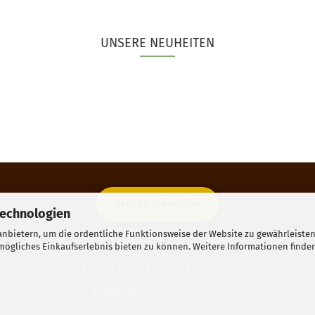
UNSERE NEUHEITEN
Vertrag widerrufen
Technologien
nbietern, um die ordentliche Funktionsweise der Website zu gewährleisten
 & Zahlungsbedingungen
Widerrufsrecht & Muster-Widerrufsformular
ögliches Einkaufserlebnis bieten zu können. Weitere Informationen finden
Rückruf Service
Cookie Einstellungen
Onlineshop
by Gambio.de © 2026