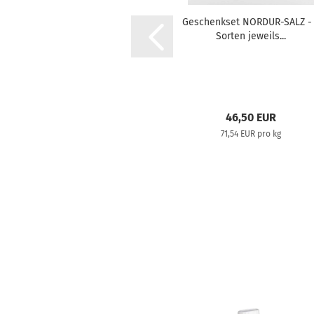
amaster Kaffeedose
Geschenkset NORDUR-SALZ -
Edelstahl
Sorten jeweils...
42,50 EUR
46,50 EUR
71,54 EUR pro kg