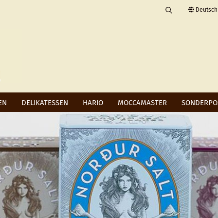
Deutsch
Suchbegriff
Lieferland
eingeben
E-Mail
Passwort
EN
DELIKATESSEN
HARIO
MOCCAMASTER
SONDERPO
Konto erstellen
Passwort vergessen?