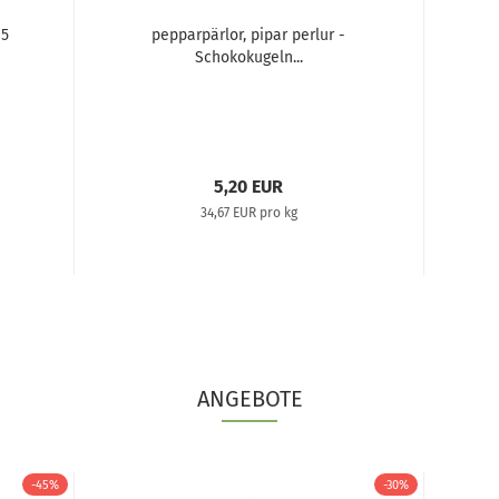
 5
pepparpärlor, pipar perlur -
Schokokugeln...
5,20 EUR
34,67 EUR pro kg
ANGEBOTE
-45%
-30%