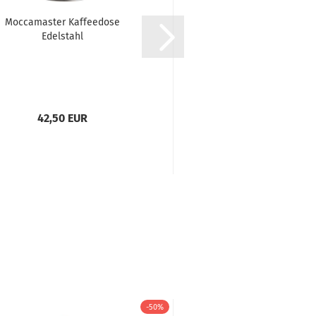
Moccamaster Kaffeedose
Geschenkset NORDUR-
Edelstahl
Sorten jeweils..
42,50 EUR
46,50 EUR
71,54 EUR pro kg
-50%