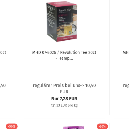
20ct
MHD 07-2026 / Revolution Tee 20ct
MHD
- Hemp,...
,40
regulärer Preis bei uns-> 10,40
re
EUR
Nur 7,28 EUR
121,33 EUR pro kg
-50%
-30%