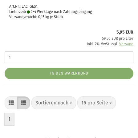
Art.Nr.: LAC_GES1
Lieferzeit:
2-4 Werktage nach Zahlungseingang
Versandgewicht:
0,15
kg je Stück
5,95 EUR
59,50 EUR pro Liter
inkl. 7% MwSt. zzgl.
Versand
IN DEN WARENKORB
Sortieren nach
pro Seite
Sortieren nach
16 pro Seite
1