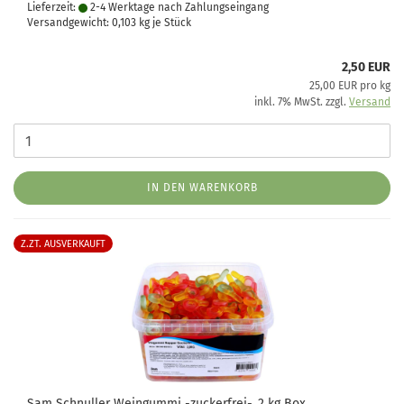
Lieferzeit:
2-4 Werktage nach Zahlungseingang
Versandgewicht:
0,103
kg je Stück
2,50 EUR
25,00 EUR pro kg
inkl. 7% MwSt. zzgl.
Versand
IN DEN WARENKORB
Z.ZT. AUSVERKAUFT
Sam Schnuller Weingummi -zuckerfrei-, 2 kg Box