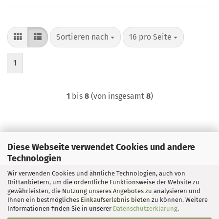
Sortieren nach
pro Seite
Sortieren nach
16 pro Seite
1
1
bis
8
(von insgesamt
8
)
Diese Webseite verwendet Cookies und andere
Technologien
Wir verwenden Cookies und ähnliche Technologien, auch von
Drittanbietern, um die ordentliche Funktionsweise der Website zu
gewährleisten, die Nutzung unseres Angebotes zu analysieren und
Vertrag widerrufen
Ihnen ein bestmögliches Einkaufserlebnis bieten zu können. Weitere
Informationen finden Sie in unserer
Datenschutzerklärung
.