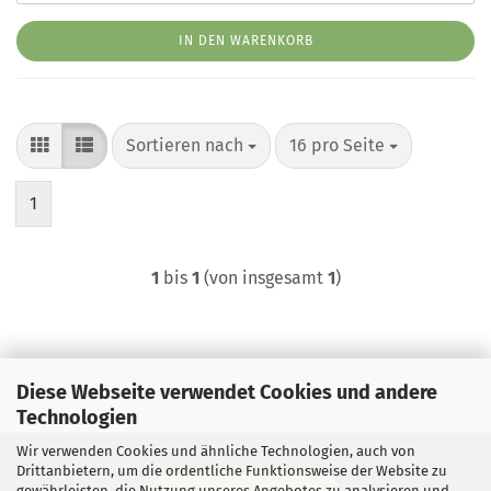
IN DEN WARENKORB
Sortieren nach
pro Seite
Sortieren nach
16 pro Seite
1
1
bis
1
(von insgesamt
1
)
Diese Webseite verwendet Cookies und andere
Technologien
Wir verwenden Cookies und ähnliche Technologien, auch von
Drittanbietern, um die ordentliche Funktionsweise der Website zu
gewährleisten, die Nutzung unseres Angebotes zu analysieren und