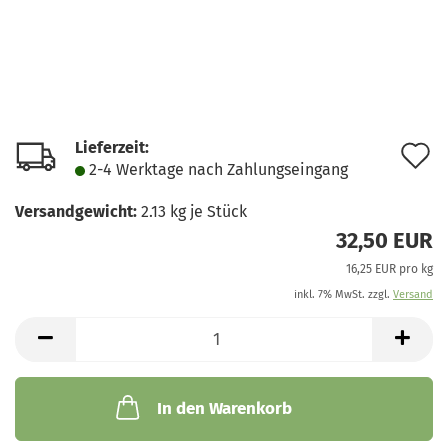
Lieferzeit:
A
2-4 Werktage nach Zahlungseingang
d
Versandgewicht:
2.13
kg je Stück
M
32,50 EUR
16,25 EUR pro kg
inkl. 7% MwSt. zzgl.
Versand
In den Warenkorb