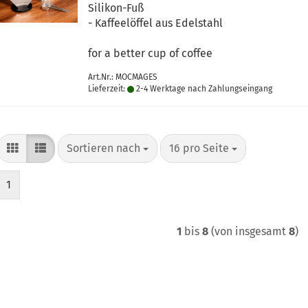
Silikon-Fuß
- Kaffeelöffel aus Edelstahl
for a better cup of coffee
Art.Nr.: MOCMAGES
Lieferzeit:
2-4 Werktage nach Zahlungseingang
Sortieren nach
pro Seite
Sortieren nach
16 pro Seite
1
1
bis
8
(von insgesamt
8
)