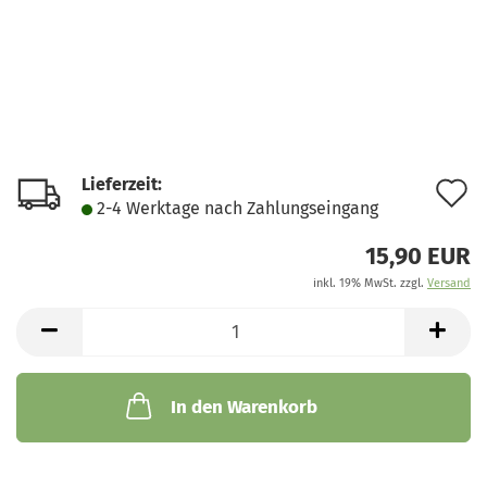
Lieferzeit:
A
2-4 Werktage nach Zahlungseingang
d
15,90 EUR
M
inkl. 19% MwSt. zzgl.
Versand
In den Warenkorb