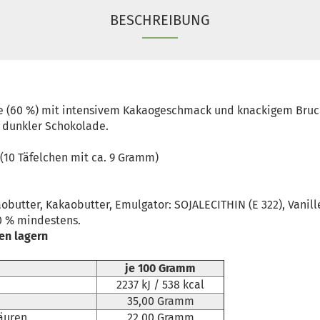
BESCHREIBUNG
e (60 %) mit intensivem Kakaogeschmack und knackigem Bruch
, dunkler Schokolade.
(10 Täfelchen mit ca. 9 Gramm)
obutter, Kakaobutter, Emulgator: SOJALECITHIN (E 322), Vanil
60 % mindestens.
ken lagern
je 100 Gramm
2237 kJ / 538 kcal
35,00 Gramm
säuren
22,00 Gramm