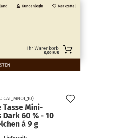
land
Kundenlogin
Merkzettel
Ihr Warenkorb
0,00 EUR
STEN
Auf
.:
CAT_MNOI_10
)
 Tasse Mini-
den
 Dark 60 % - 10
Merkzettel
lchen á 9 g
Lieferzeit: