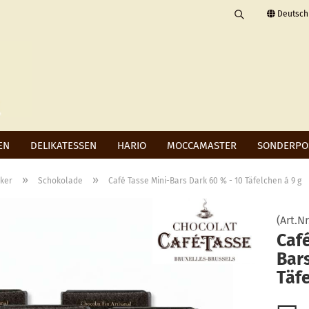
Deutsch
Suchbegriff
Lieferland
eingeben
E-Mail
Passwort
EN
DELIKATESSEN
HARIO
MOCCAMASTER
SONDERPO
»
»
cker
Schokolade
Café Tasse Mini-Bars Dark 60 % - 10 Täfelchen á 9 g
Konto erstellen
(Art.Nr
Passwort vergessen?
Café
Bars
Täfe